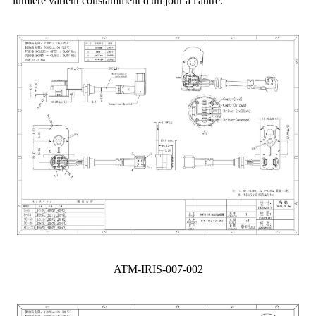
lumière varient constamment d'un jour à l'autre.
ATM-IRIS-007-002