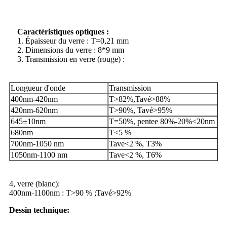
Caractéristiques optiques :
1. Épaisseur du verre : T=0,21 mm
2. Dimensions du verre : 8*9 mm
3. Transmission en verre (rouge) :
Longueur d'onde
Transmission
400nm-420nm
T>82%,
Tavé
>
88%
4
2
0nm-
6
20nm
T>
90
%,
Tavé
>
95%
645
±10nm
T=50%, pente
e
80%
-20%<20nm
680nm
T<5 %
7
00nm-
105
0 nm
Tave<2 %, T
3
%
105
0nm-
110
0 nm
Tave<2 %, T
6
%
4, verre (blanc):
400nm-1100nm : T>90 % ;Tavé>92%
Dessin technique: